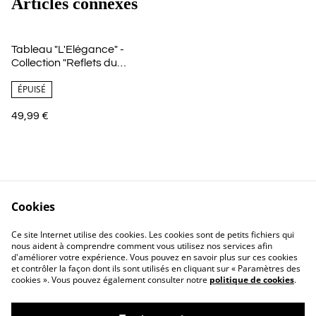
Articles connexes
Tableau "L'Elégance" -
Collection "Reflets du
Tarmac"
ÉPUISÉ
49,99 €
Cookies
Ce site Internet utilise des cookies. Les cookies sont de petits fichiers qui
nous aident à comprendre comment vous utilisez nos services afin
Contactez-nous
Conditions
d'améliorer votre expérience. Vous pouvez en savoir plus sur ces cookies
Politique de
Politique de cookies
et contrôler la façon dont ils sont utilisés en cliquant sur « Paramètres des
confidentialité
cookies ». Vous pouvez également consulter notre
politique de cookies
.